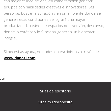
con mejor calidad de vida, así como también generar
equipos con habilidades creativas e innovadoras. Las
personas buscan inspiración y en un ambiente donde se
generen esas condiciones se logrará una mayor
productividad, creándose espacios de diversión, descanso,
donde lo estético y lo funcional generen un bienestar
integral.
Si necesitas ayuda, no dudes en escribirnos a través de
www.dunati.com
-->
Sillas de escritorio
Sillas multipropósito